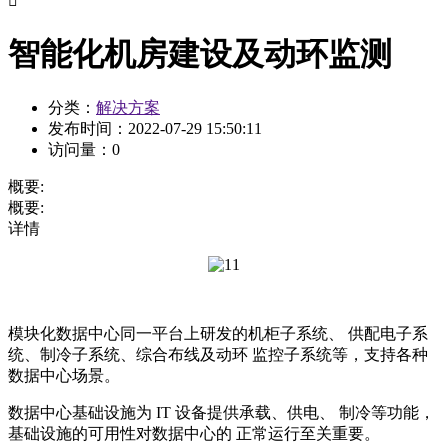

智能化机房建设及动环监测
分类：
解决方案
发布时间：
2022-07-29 15:50:11
访问量：
0
概要:
概要:
详情
模块化数据中心同一平台上研发的机柜子系统、 供配电子系
统、制冷子系统、综合布线及动环 监控子系统等，支持各种
数据中心场景。
数据中心基础设施为 IT 设备提供承载、供电、 制冷等功能，
基础设施的可用性对数据中心的 正常运行至关重要。