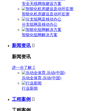
安全无线网络建设方案
智能化机房建设及动环监测
分支组网及移动办公
智能化组网解决方案
新闻资讯

新闻资讯
进一步了解

乐动全体育-乐动(中国)
行业新闻
工程案例

工程案例