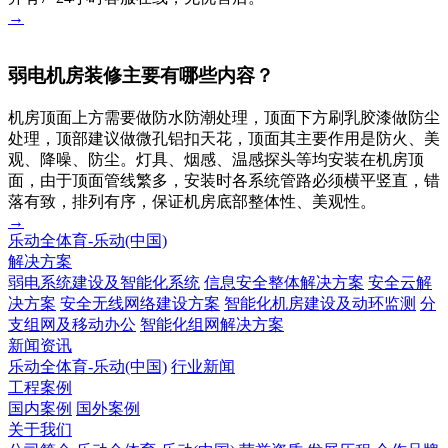
→
弱电机房装修主要有哪些内容？
机房顶面上方需要做防水防潮处理，顶面下方刷乳胶漆做防尘
处理，顶部建议做微孔铝扣天花，顶面其主要作用是防火、美
观、降噪、防尘。灯具、烟感、温感探头等均安装在机房顶
面，由于顶面管线繁多，安装时各系统管路必须横平竖直，错
落有致，排列有序，保证机房底部整体性、美观性。
→
乐动全体育-乐动(中国)
解决方案
弱电系统建设及智能化系统
信息安全整体解决方案
安全云解
决方案
安全无线网络建设方案
智能化机房建设及动环监测
分
支组网及移动办公
智能化组网解决方案
新闻资讯
乐动全体育-乐动(中国)
行业新闻
工程案例
国内案例
国外案例
关于我们