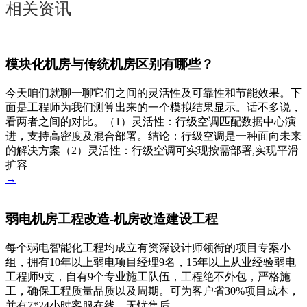
相关资讯
模块化机房与传统机房区别有哪些？
今天咱们就聊一聊它们之间的灵活性及可靠性和节能效果。下
面是工程师为我们测算出来的一个模拟结果显示。话不多说，
看两者之间的对比。（1）灵活性：行级空调匹配数据中心演
进，支持高密度及混合部署。结论：行级空调是一种面向未来
的解决方案（2）灵活性：行级空调可实现按需部署,实现平滑
扩容
→
弱电机房工程改造-机房改造建设工程
每个弱电智能化工程均成立有资深设计师领衔的项目专案小
组，拥有10年以上弱电项目经理9名，15年以上从业经验弱电
工程师9支，自有9个专业施工队伍，工程绝不外包，严格施
工，确保工程质量品质以及周期。可为客户省30%项目成本，
并有7*24小时客服在线，无忧售后。