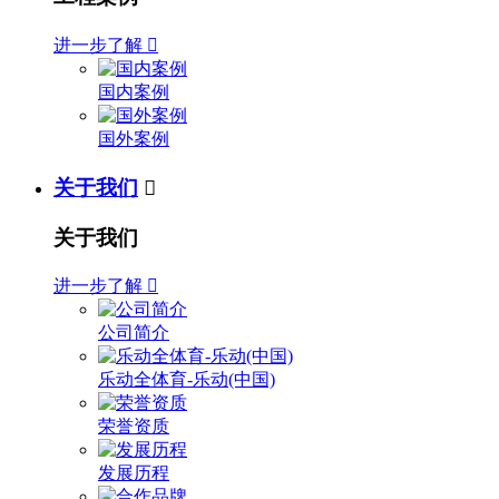
进一步了解

国内案例
国外案例
关于我们

关于我们
进一步了解

公司简介
乐动全体育-乐动(中国)
荣誉资质
发展历程