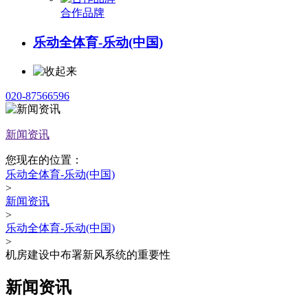
合作品牌
乐动全体育-乐动(中国)
020-87566596
新闻资讯
您现在的位置：
乐动全体育-乐动(中国)
>
新闻资讯
>
乐动全体育-乐动(中国)
>
机房建设中布署新风系统的重要性
新闻资讯