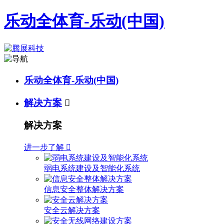
乐动全体育-乐动(中国)
乐动全体育-乐动(中国)
解决方案

解决方案
进一步了解

弱电系统建设及智能化系统
信息安全整体解决方案
安全云解决方案