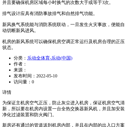
并且要确保机房区域每小时换气的次数大于或等于3次。
排气设计应具有消防事故排气和自然排气功能。
新风换气系统能与消防系统联动，一旦发生火灾事故，便能自
动切断新风进风。
机房的新风系统可以确保机房空调正常运行及机房合理的正压
状态。
分类：
乐动全体育-乐动(中国)
作者：
来源：
发布时间：
2022-05-10
访问量：
0
详情
为保证主机房空气正压，防止灰尘进入机房，保证机房空气清
新，所以要在机房内设置一台全热交换器新风机，并且加安装
净化过滤装置和防火阀门。
新房还有通过的管道送到机房内部，并且在内部的出入口方案