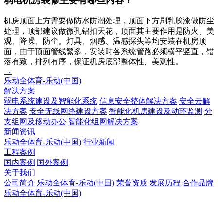
弱电机房装修主要有哪些内容？
机房顶面上方需要做防水防潮处理，顶面下方刷乳胶漆做防尘
处理，顶部建议做微孔铝扣天花，顶面其主要作用是防火、美
观、降噪、防尘。灯具、烟感、温感探头等均安装在机房顶
面，由于顶面管线繁多，安装时各系统管路必须横平竖直，错
落有致，排列有序，保证机房底部整体性、美观性。
→
乐动全体育-乐动(中国)
解决方案
弱电系统建设及智能化系统
信息安全整体解决方案
安全云解
决方案
安全无线网络建设方案
智能化机房建设及动环监测
分
支组网及移动办公
智能化组网解决方案
新闻资讯
乐动全体育-乐动(中国)
行业新闻
工程案例
国内案例
国外案例
关于我们
公司简介
乐动全体育-乐动(中国)
荣誉资质
发展历程
合作品牌
乐动全体育-乐动(中国)